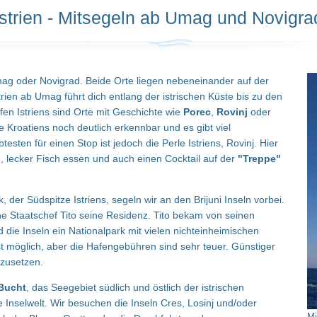
Istrien - Mitsegeln ab Umag und Novigra
ag oder Novigrad. Beide Orte liegen nebeneinander auf der
strien ab Umag führt dich entlang der istrischen Küste bis zu den
fen Istriens sind Orte mit Geschichte wie
Porec
,
Rovinj
oder
te Kroatiens noch deutlich erkennbar und es gibt viel
testen für einen Stop ist jedoch die Perle Istriens, Rovinj. Hier
lecker Fisch essen und auch einen Cocktail auf der
"Treppe"
der Südspitze Istriens, segeln wir an den Brijuni Inseln vorbei.
he Staatschef Tito seine Residenz. Tito bekam von seinen
 die Inseln ein Nationalpark mit vielen nichteinheimischen
st möglich, aber die Hafengebühren sind sehr teuer. Günstiger
zusetzen.
Bucht
, das Seegebiet südlich und östlich der istrischen
he Inselwelt. Wir besuchen die Inseln Cres, Losinj und/oder
Mi