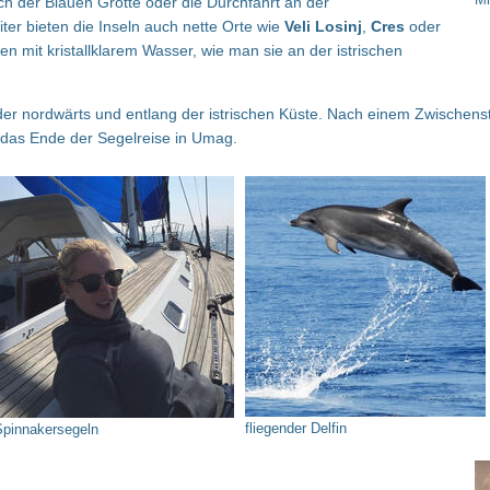
uch der Blauen Grotte oder die Durchfahrt an der
iter bieten die Inseln auch nette Orte wie
Veli Losinj
,
Cres
oder
en mit kristallklarem Wasser, wie man sie an der istrischen
eder nordwärts und entlang der istrischen Küste. Nach einem Zwischens
r das Ende der Segelreise in Umag.
fliegender Delfin
Spinnakersegeln