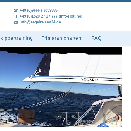
+49 (0)9666 / 3059886
+49 (0)1520 27 27 777 (Info-Hotline)
info@segelreisen24.de
kippertraining
Trimaran chartern
FAQ