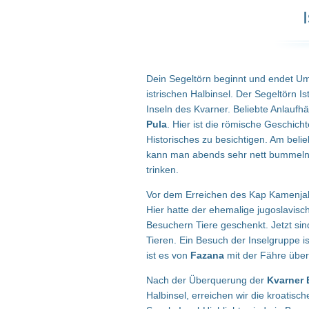
Dein Segeltörn beginnt und endet Um
istrischen Halbinsel. Der Segeltörn I
Inseln des Kvarner. Beliebte Anlaufhä
Pula
. Hier ist die römische Geschich
Historisches zu besichtigen. Am belieb
kann man abends sehr nett bummeln, 
trinken.
Vor dem Erreichen des Kap Kamenjak, 
Hier hatte der ehemalige jugoslavisc
Besuchern Tiere geschenkt. Jetzt sind
Tieren. Ein Besuch der Inselgruppe i
ist es von
Fazana
mit der Fähre über
Nach der Überquerung der
Kvarner 
Halbinsel, erreichen wir die kroatisc