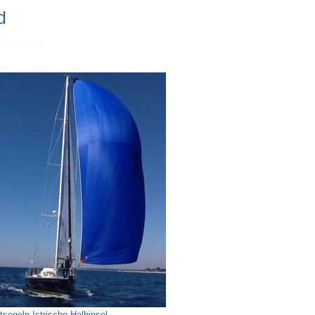
d
tsegeln Istrische Halbinsel